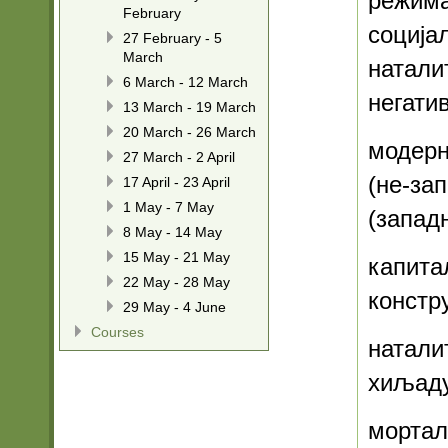
режима
February
соција
27 February - 5
March
натали
6 March - 12 March
негати
13 March - 19 March
20 March - 26 March
модерн
27 March - 2 April
(не-за
17 April - 23 April
1 May - 7 May
(запад
8 May - 14 May
15 May - 21 May
капита
22 May - 28 May
констр
29 May - 4 June
Courses
натали
хиљаду
мортал