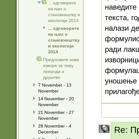
... одговорите
наведите 
на њих о
становништву и
текста, г
екологији 2014
налази де
... одговорите
на њих о
формулис
становништву
и екологији
ради лак
2014
изворниц
Предложите нове
изворе за тему
формулац
природа и
друштво
уношење с
7 November - 13
прилагође
November
14 November - 20
November
21 November - 27
November
28 November - 4
Re: П
December