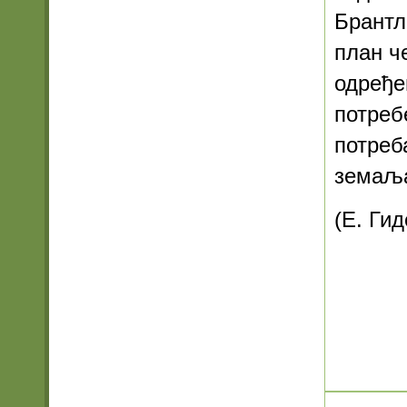
Брантл
план ч
одређе
потреб
потреб
земаља
(Е. Гид