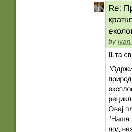
Re: П
кратк
еколо
by
Ivan
Шта св
"Одржи
природ
експло
рецикл
Овај пл
"Наша 
под на