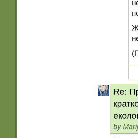
н
п
Ж
н
(
Re: П
кратк
еколо
by
Mari