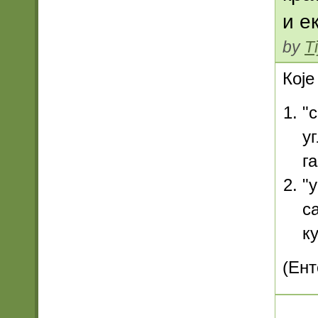
и е
by
T
Које
"
у
г
"
с
к
(Eнт