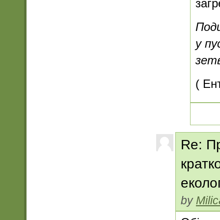
заг
Под
у п
зетв
( Ен
Re: П
кратк
еколо
by
Mili