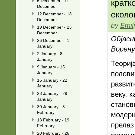
5 December - 11
кратк
December
еколо
12 December - 18
December
by
Emil
19 December - 25
December
Објасн
26 December - 1
January
Ворену
2 January - 8
January
Теориј
9 January - 15
полови
January
16 January - 22
развит
January
веку, 
23 January - 29
January
станов
30 January - 5
February
модерн
13 February - 19
прелаз
February
20 February - 26