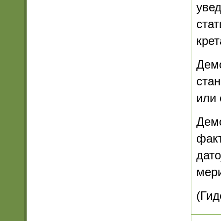
увед
стат
крет
Дем
ста
или
Демо
факт
дато
мери
(Гид