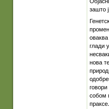
Објасн
зашто 
Генетс
промен
оваква
глади 
несвак
нова т
природ
одобр
говори
собом 
праксе