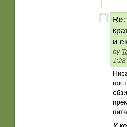
Re:
кра
и е
by
T
1:28
Ниса
пост
обзи
прем
пит
У к