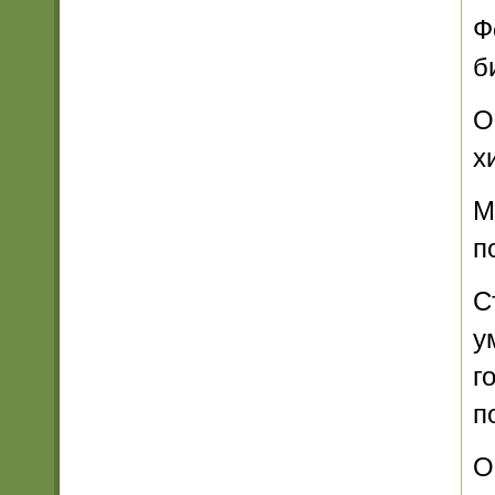
Ф
б
О
х
М
п
С
у
г
п
О