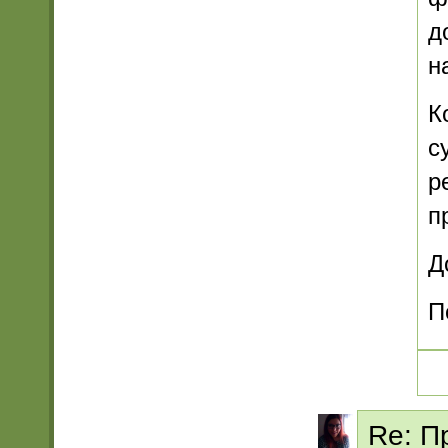
д
н
К
с
р
п
Д
П
Re: П