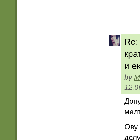
Re:
кра
и е
by
M
12:0
Допу
мал
Ову 
делу