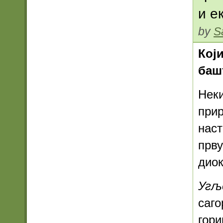
и е
by
S
Кој
баш
Неки
прир
наст
прву
диок
Угљ
саго
гори