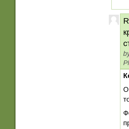
R
к
с
b
P
К
О
т
Ф
п