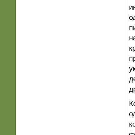
и
о
п
н
к
п
у
д
д
К
о
к
ф