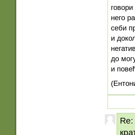
говори
него р
себи п
и доко
негати
до мог
и пове
(Ентон
Re:
кра