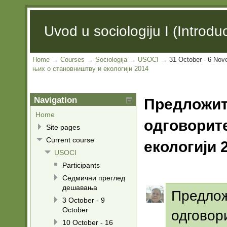
Uvod u sociologiju I (Introduc
Home
→
Courses
→
Sociologija
→
USOCI
→
31 October - 6 No
њих о становништву и екологији 2014
Navigation
Предложите
Home
одговорит
Site pages
Current course
екологији 
USOCI
Participants
Седмични преглед
дешавања
Предлож
3 October - 9
October
одговор
10 October - 16