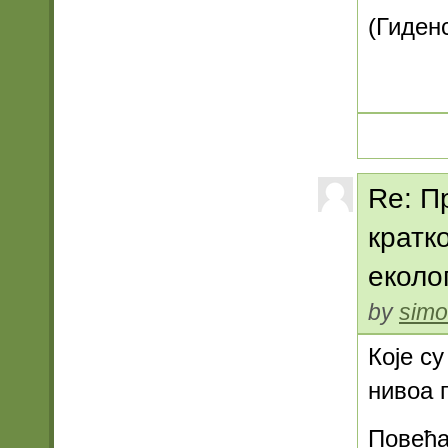
(Гиден
Re: П
кратк
еколо
by
simo
Које с
нивоа 
Повећа