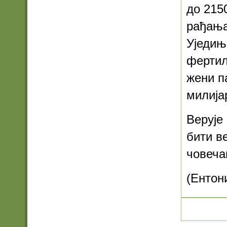
до 215
рађања
Уједињ
фертил
жени п
милија
Верује
бити в
човеча
(Ентон