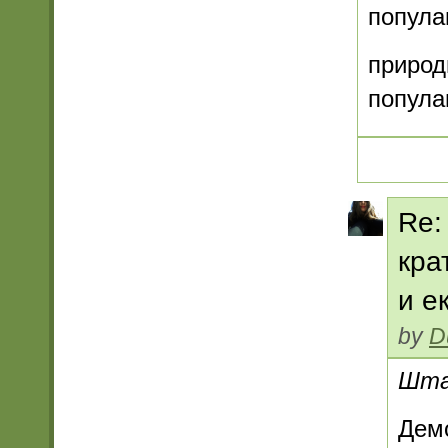
попула
природ
попула
Re:
кра
и е
by
D
Шта 
Демо