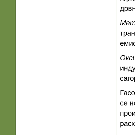
дрвн
Мет
тран
емис
Окс
инду
саго
Гасо
се н
прои
расх