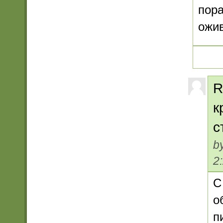
пора
ожи
R
к
с
b
2
С
о
п