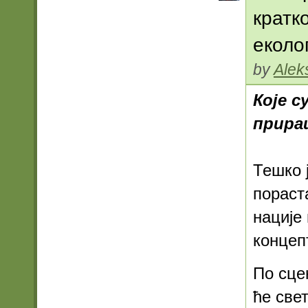
кратк
еколо
by
Alek
Које с
прира
Тешко ј
пораст
нације
концеп
По сце
ће све