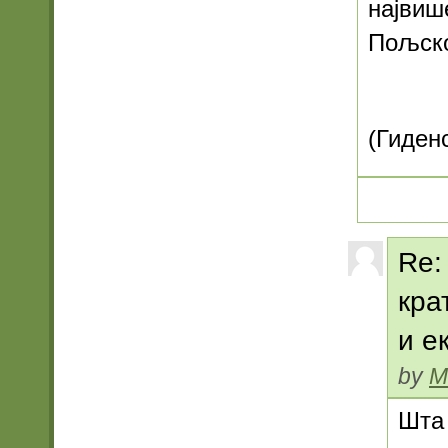
највиш
Пољско
(Гиденс
Re:
кра
и е
by
M
Шта 