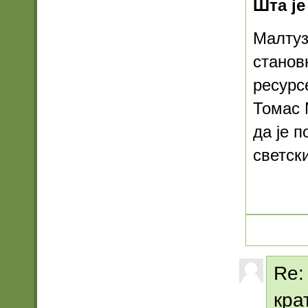
Шта је
Малтузи
станов
ресурс
Томас 
да је п
светск
Re:
кра