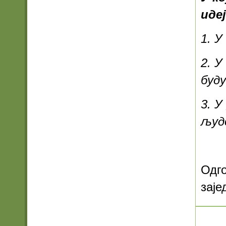
идеј
1. У
2. У
буд
3. У
људс
Одго
заје