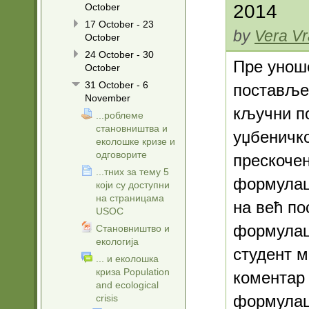
2014
October
17 October - 23
by
Vera Vr
October
24 October - 30
Пре уноше
October
31 October - 6
постављен
November
кључни по
...роблеме
становништва и
уџбеничко
еколошке кризе и
одговорите
прескоче
...тних за тему 5
формулац
који су доступни
на страницама
на већ по
USOC
форм
улац
Становништво и
екологија
студент м
... и еколошка
криза Population
коментар 
and ecological
формулац
crisis