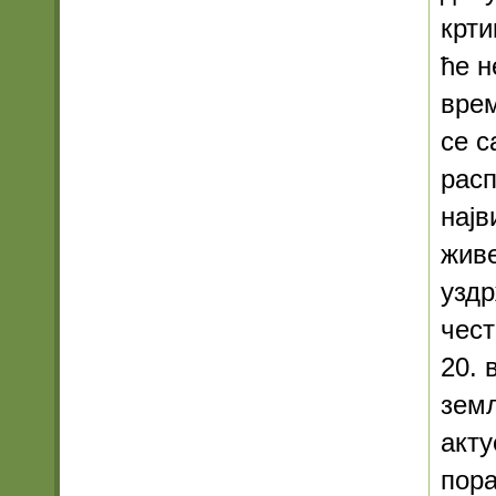
крти
ће н
врем
се 
расп
најв
живе
уздр
чест
20. 
земљ
акту
пора