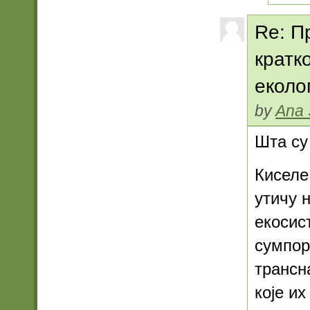
Re: П
кратк
еколо
by
Ana 
Шта су
Киселе
утичу 
екосис
сумпор
трансн
које и