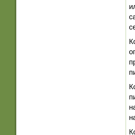
и
с
с
К
о
п
п
К
п
н
н
К